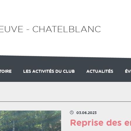
EUVE - CHATELBLANC
TOIRE
LES ACTIVITÉS DU CLUB
ACTUALITÉS
ÉV
KI
L'INITIATION
LE CLUB
LES MEMBRES DU BUREAU
LES ENTRAINEMENTS
DIV
03.06.2023
Reprise des 