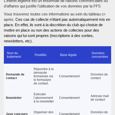
L’intérêt légitime est un ensemble de raisons commerciales ou
d’affaires qui justifie l’utilisation de vos données par la FFS
Vous trouverez toutes ces informations au sein du tableau ci-
après.
Ces cas de collecte n’étant pas automatiquement mis en
place. En effet, ils sont à la discrétion du club qui choisie de
mettre en place ou non des actions de collectes pour des
raisons qui lui sont propres (inscriptions à des sorties,
newsletters, etc).
Nom du
Données
Finalités
Base légale
traitement
concernées
Répondre à la
demande
Demande de
Données de
formalisée via
Consentement
contact
contact
le formulaire
de contact
Exécuter
Adresse mail
Newsletter
l’abonnement
Consentement
de contact
à la newsletter
Organiser des
Données de
Jeux concours
Consentement