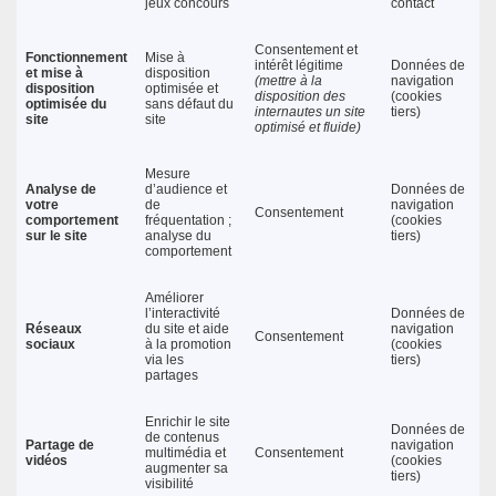
jeux concours
contact
Consentement et
Fonctionnement
Mise à
intérêt légitime
Données de
et mise à
disposition
(mettre à la
navigation
disposition
optimisée et
disposition des
(cookies
optimisée du
sans défaut du
internautes un site
tiers)
site
site
optimisé et fluide)
Mesure
Analyse de
d’audience et
Données de
votre
de
navigation
Consentement
comportement
fréquentation ;
(cookies
sur le site
analyse du
tiers)
comportement
Améliorer
l’interactivité
Données de
Réseaux
du site et aide
navigation
Consentement
sociaux
à la promotion
(cookies
via les
tiers)
partages
Enrichir le site
Données de
de contenus
Partage de
navigation
multimédia et
Consentement
vidéos
(cookies
augmenter sa
tiers)
visibilité