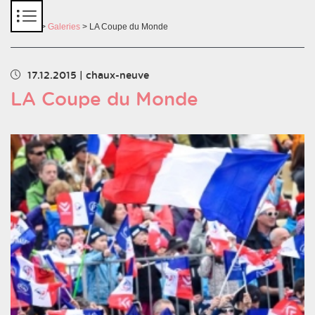
Panneau de gestion des cookies
Accueil
>
Galeries
> LA Coupe du Monde
17.12.2015
|
chaux-neuve
LA Coupe du Monde
Chargement des images en cours...